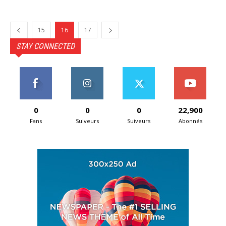
15
16
17
STAY CONNECTED
0
0
0
22,900
Fans
Suiveurs
Suiveurs
Abonnés