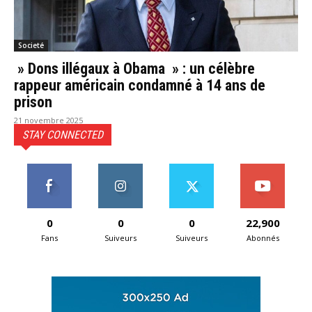
Societé
» Dons illégaux à Obama » : un célèbre
rappeur américain condamné à 14 ans de
prison
21 novembre 2025
STAY CONNECTED
0
0
0
22,900
Fans
Suiveurs
Suiveurs
Abonnés