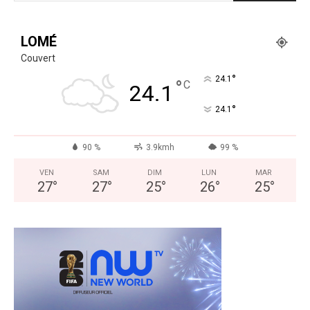
LOMÉ
Couvert
°
24.1
°
C
24.1
°
24.1
90 %
3.9kmh
99 %
VEN
SAM
DIM
LUN
MAR
27
°
27
°
25
°
26
°
25
°