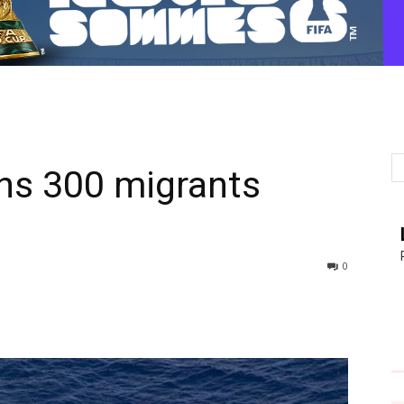
ns 300 migrants
0