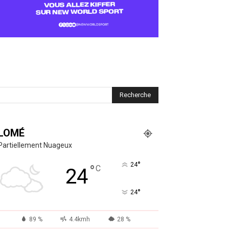
LOMÉ
Partiellement Nuageux
°
24
°
C
24
°
24
89 %
4.4kmh
28 %