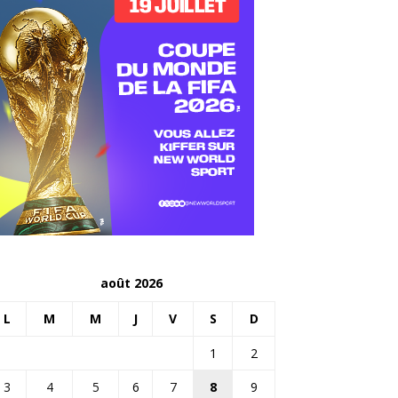
août 2026
L
M
M
J
V
S
D
1
2
3
4
5
6
7
8
9