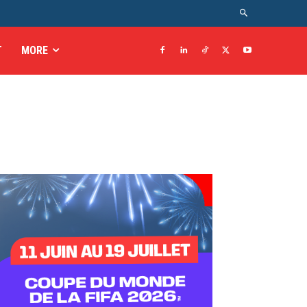
T
MORE