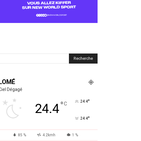
LOMÉ
Ciel Dégagé
°
24.4
°
C
24.4
°
24.4
85 %
4.2kmh
1 %