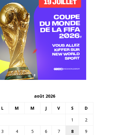
août 2026
L
M
M
J
V
S
D
1
2
3
4
5
6
7
8
9