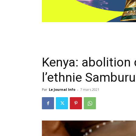
Kenya: abolition 
l’ethnie Samburu
Par
Le Journal Info
-
7 mars 2021