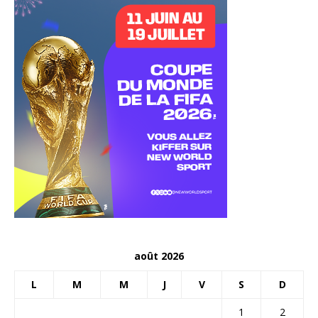
août 2026
L
M
M
J
V
S
D
1
2