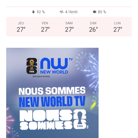
92 %
4.1kmh
85 %
JEU
VEN
SAM
DIM
LUN
27
°
27
°
27
°
26
°
27
°