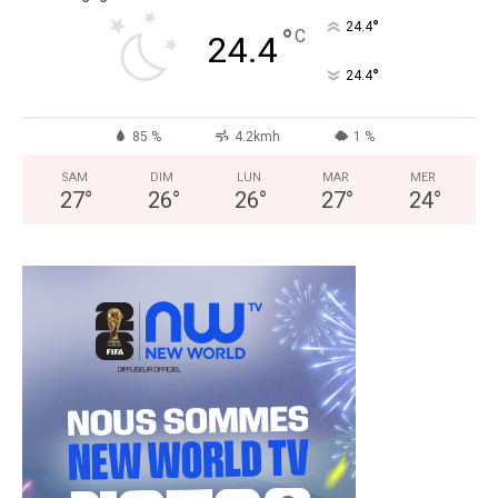
°
24.4
°
C
24.4
°
24.4
85 %
4.2kmh
1 %
SAM
DIM
LUN
MAR
MER
27
°
26
°
26
°
27
°
24
°