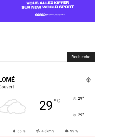
LOMÉ
Couvert
°
29
°
C
29
°
29
66 %
4.6kmh
99 %