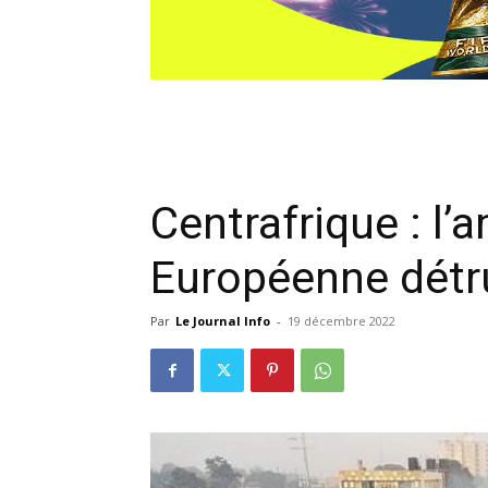
Centrafrique : l
Européenne détru
Par
Le Journal Info
-
19 décembre 2022