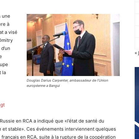
s une
ère à
t a visé
Dmitry
 d’un
« 
e
oupe
 la
Douglas Darius Carpenter, ambassadeur de l’Union
européenne a Bangui
igt
Russie en RCA a indiqué que «l’état de santé du
e et stable». Ces événements interviennent quelques
s français en RCA, suite à la rupture de la coopération