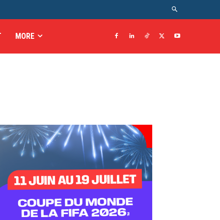
T
MORE