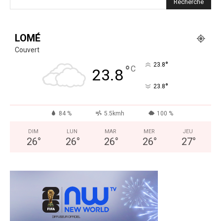
LOMÉ
Couvert
°
23.8
°
C
23.8
°
23.8
84 %
5.5kmh
100 %
DIM
LUN
MAR
MER
JEU
26
°
26
°
26
°
26
°
27
°