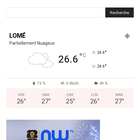
LOMÉ
Partiellement Nuageux
°
26.6
°
C
26.6
°
26.6
73 %
5.9kmh
49 %
VEN
SAM
DIM
LUN
MAR
26
°
27
°
25
°
26
°
27
°