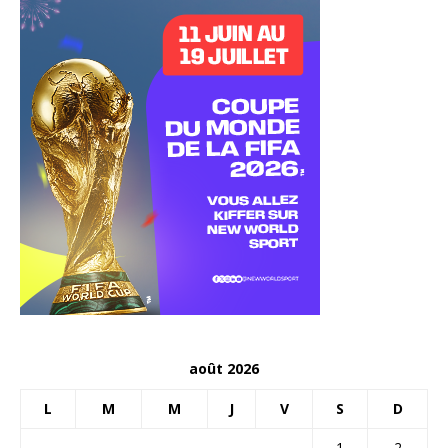
août 2026
L
M
M
J
V
S
D
1
2