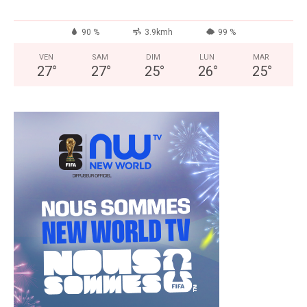
90 %
3.9kmh
99 %
VEN
SAM
DIM
LUN
MAR
27
°
27
°
25
°
26
°
25
°