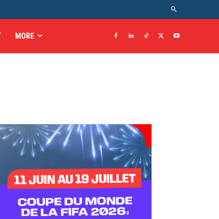
T
MORE