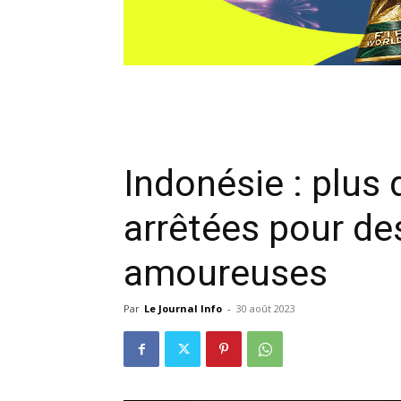
Indonésie : plus
arrêtées pour de
amoureuses
Par
Le Journal Info
-
30 août 2023