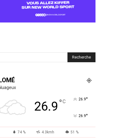
LOMÉ
Nuageux
°
26.9
°
C
26.9
°
26.9
74 %
4.3kmh
51 %