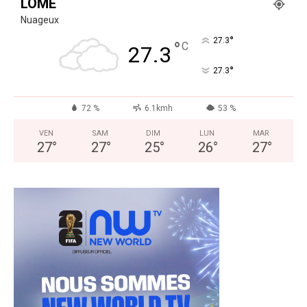
LOMÉ
Nuageux
°
27.3
°
C
27.3
°
27.3
72 %
6.1kmh
53 %
VEN
SAM
DIM
LUN
MAR
27
°
27
°
25
°
26
°
27
°