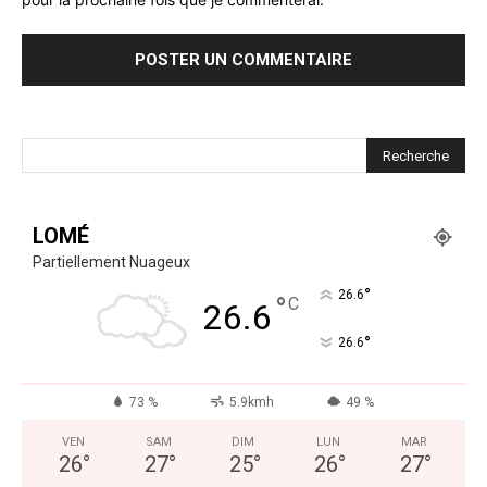
LOMÉ
Partiellement Nuageux
°
26.6
°
C
26.6
°
26.6
73 %
5.9kmh
49 %
VEN
SAM
DIM
LUN
MAR
26
°
27
°
25
°
26
°
27
°