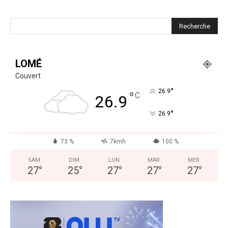
LOMÉ
Couvert
°
26.9
°
C
26.9
°
26.9
73 %
7kmh
100 %
SAM
DIM
LUN
MAR
MER
27
°
25
°
27
°
27
°
27
°