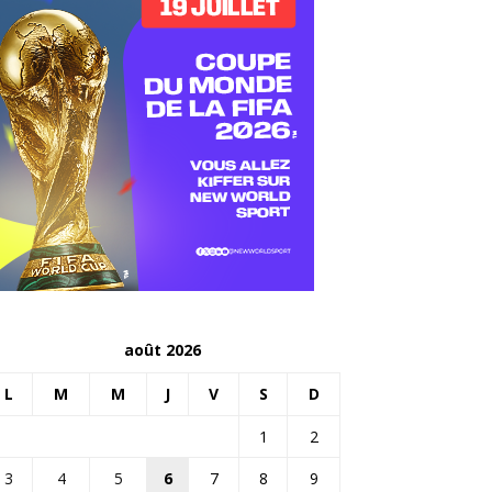
août 2026
L
M
M
J
V
S
D
1
2
3
4
5
6
7
8
9