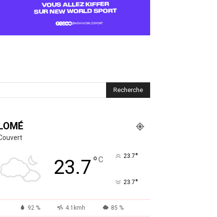
LOMÉ
Couvert
°
23.7
°
C
23.7
°
23.7
92 %
4.1kmh
85 %