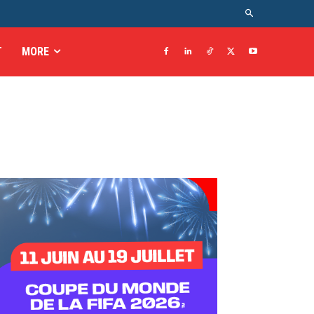
T
MORE