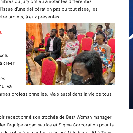
bres du jury ont eu à noter les différentes
ssue d’une délibération pas du tout aisée, les
tre projets, à eux présentés.
du
 celui
 à créer
des
qui va
harges professionnelles. Mais aussi dans la vie de tous
avoir réceptionné son trophée de Best Woman manager
ier l’équipe organisatrice et Sigma Corporation pour la
n de cet évènement », a déclaré Mlle Kanni. Et à Tony