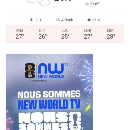
°
23.6
90 %
4.2kmh
36 %
SAM
DIM
LUN
MAR
MER
27
°
26
°
25
°
27
°
28
°