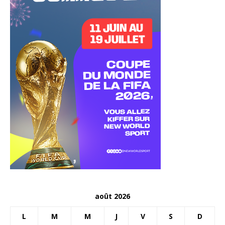
août 2026
L
M
M
J
V
S
D