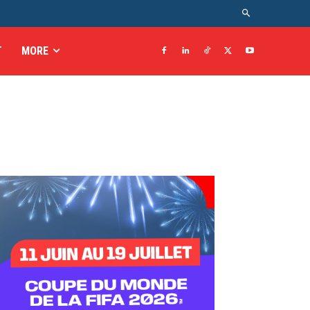
T
MORE