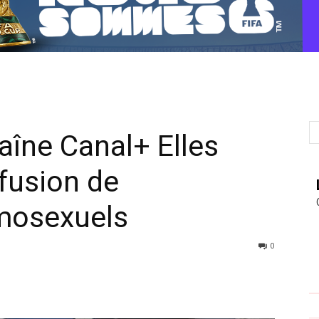
aîne Canal+ Elles
ffusion de
mosexuels
0