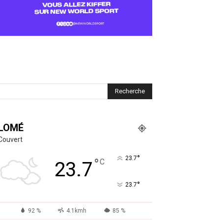
LOMÉ
Couvert
°
23.7
°
C
23.7
°
23.7
92 %
4.1kmh
85 %