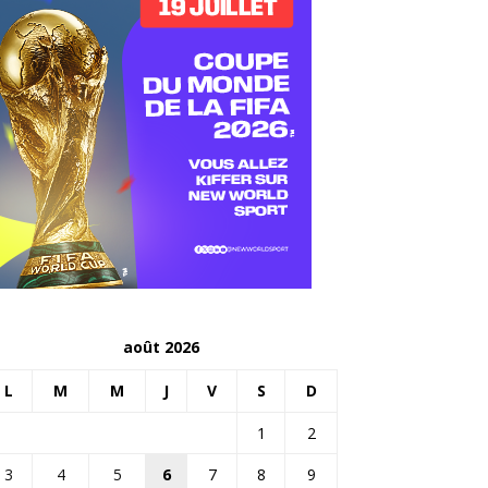
août 2026
L
M
M
J
V
S
D
1
2
3
4
5
6
7
8
9