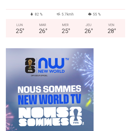
82 %
5.7kmh
55 %
LUN
MAR
MER
JEU
VEN
25
°
26
°
25
°
26
°
28
°