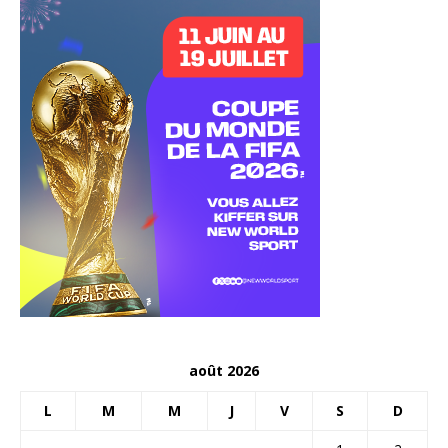
août 2026
L
M
M
J
V
S
D