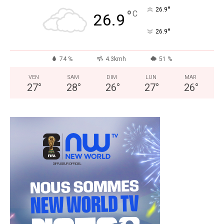
°
26.9
°
C
26.9
°
26.9
74 %
4.3kmh
51 %
VEN
SAM
DIM
LUN
MAR
27
°
28
°
26
°
27
°
26
°