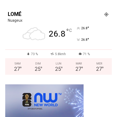
LOMÉ
Nuageux
°
26.8
°
C
26.8
°
26.8
73 %
5.8kmh
71 %
SAM
DIM
LUN
MAR
MER
27
°
25
°
25
°
27
°
27
°