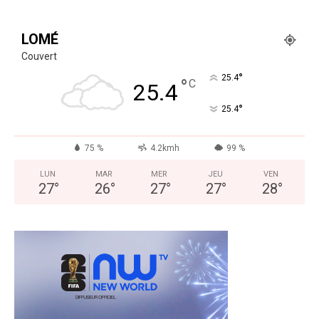
LOMÉ
Couvert
°
25.4
°
C
25.4
°
25.4
75 %
4.2kmh
99 %
LUN
MAR
MER
JEU
VEN
27
°
26
°
27
°
27
°
28
°