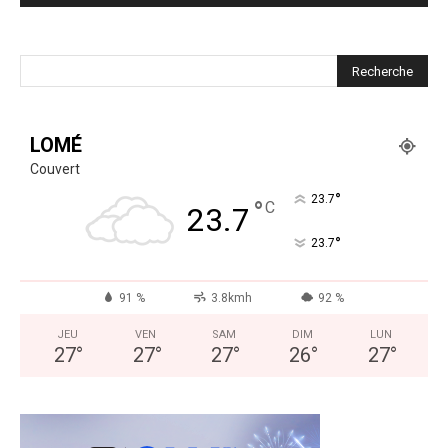
LOMÉ
Couvert
°
23.7
°
C
23.7
°
23.7
91 %
3.8kmh
92 %
JEU
VEN
SAM
DIM
LUN
27
°
27
°
27
°
26
°
27
°