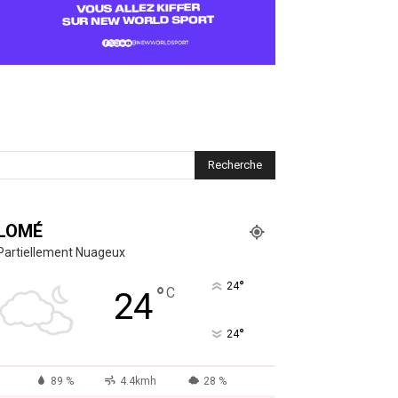
LOMÉ
Partiellement Nuageux
°
24
°
C
24
°
24
89 %
4.4kmh
28 %