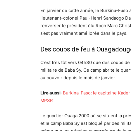
En janvier de cette année, le Burkina-Faso a 
lieutenant-colonel Paul-Henri Sandaogo Dam
renverser le président élu Roch Marc Christi
s’est pas vraiment améliorée dans le pays.
Des coups de feu à Ouagadoug
C’est très tôt vers 04h30 que des coups de
militaire de Baba Sy. Ce camp abrite le qua
au pouvoir depuis le mois de janvier.
Lire aussi
:
Burkina-Faso: le capitaine Kade
MPSR
Le quartier Ouaga 2000 où se situent la pr
et le camp Baba Sy est bloqué par des milit
même que les principaux carrefours de la ca