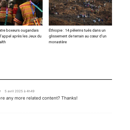
atre boxeurs ougandais
Éthiopie : 14 pèlerins tués dans un
l’appel après les Jeux du
glissement de terrain au cœur d’un
lth
monastère
e
5 avril 2025 à 4h49
here any more related content? Thanks!