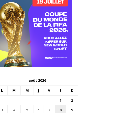
août 2026
L
M
M
J
V
S
D
1
2
3
4
5
6
7
8
9