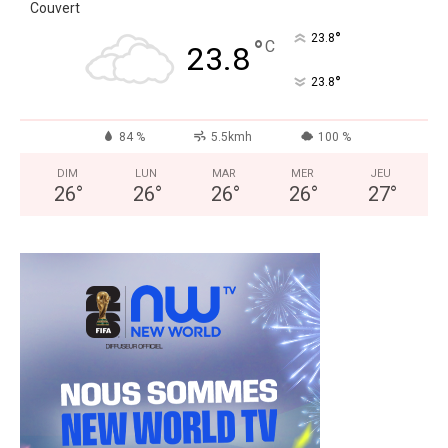
Couvert
°
23.8
°
C
23.8
°
23.8
84 %
5.5kmh
100 %
DIM
LUN
MAR
MER
JEU
26
°
26
°
26
°
26
°
27
°