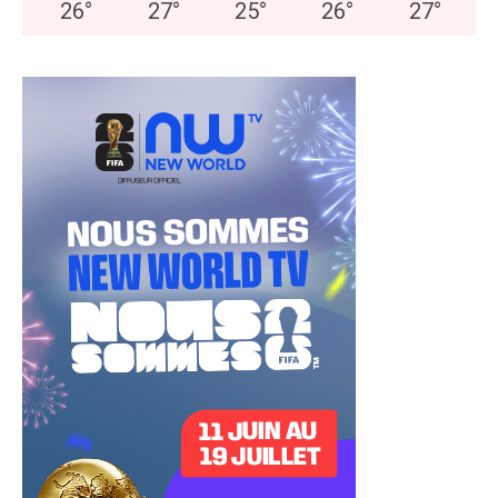
26
°
27
°
25
°
26
°
27
°