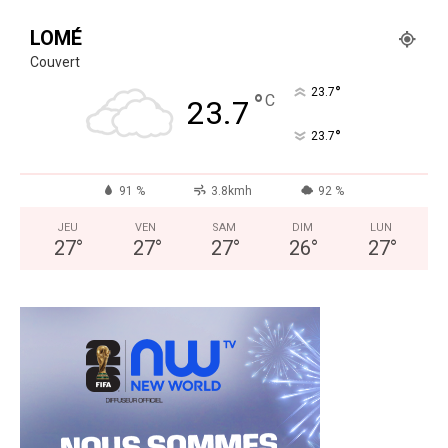
LOMÉ
Couvert
°
23.7
°
C
23.7
°
23.7
91 %
3.8kmh
92 %
JEU
VEN
SAM
DIM
LUN
27
°
27
°
27
°
26
°
27
°