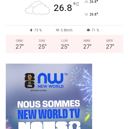
°
26.8
°
C
26.8
°
26.8
73 %
5.8kmh
71 %
SAM
DIM
LUN
MAR
MER
27
°
25
°
25
°
27
°
27
°