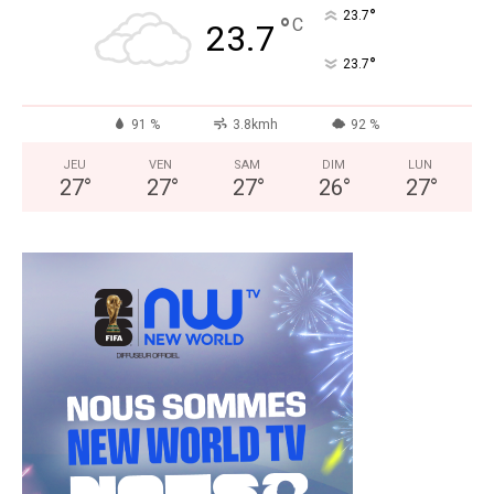
°
23.7
°
C
23.7
°
23.7
91 %
3.8kmh
92 %
JEU
VEN
SAM
DIM
LUN
27
°
27
°
27
°
26
°
27
°