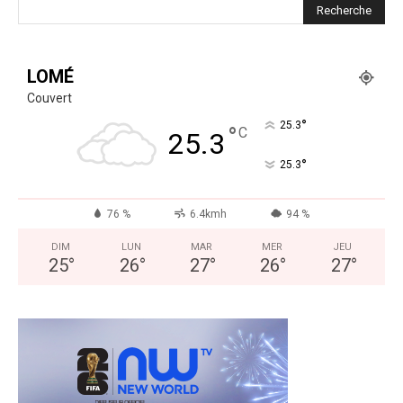
LOMÉ
Couvert
°
25.3
°
C
25.3
°
25.3
76 %
6.4kmh
94 %
DIM
LUN
MAR
MER
JEU
25
°
26
°
27
°
26
°
27
°