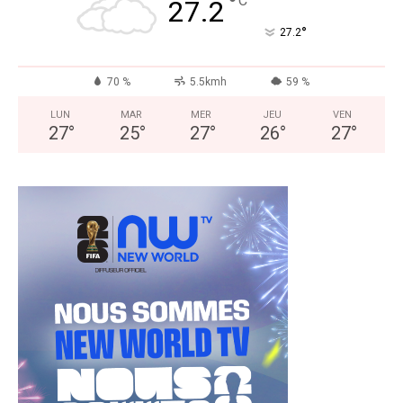
°
C
27.2
°
27.2
70 %
5.5kmh
59 %
LUN
MAR
MER
JEU
VEN
27
°
25
°
27
°
26
°
27
°