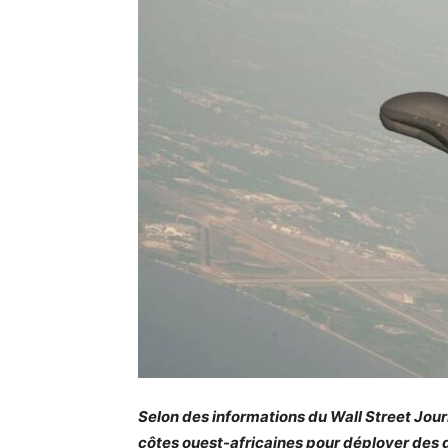
Selon des informations du Wall Street Journa
côtes ouest-africaines pour déployer des d