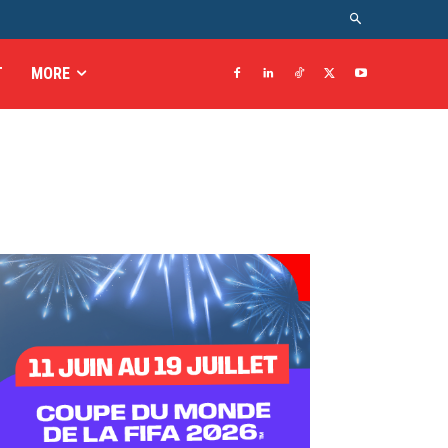
T
MORE