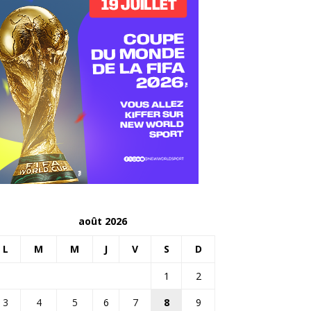
août 2026
L
M
M
J
V
S
D
1
2
3
4
5
6
7
8
9