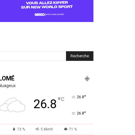
LOMÉ
Nuageux
°
26.8
°
C
26.8
°
26.8
73 %
5.8kmh
71 %