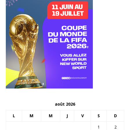
août 2026
L
M
M
J
V
S
D
1
2