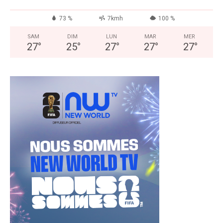
73 %
7kmh
100 %
SAM
DIM
LUN
MAR
MER
27
°
25
°
27
°
27
°
27
°