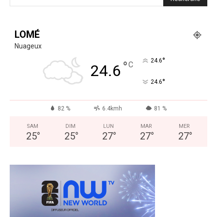
LOMÉ
Nuageux
°
24.6
°
C
24.6
°
24.6
82 %
6.4kmh
81 %
SAM
DIM
LUN
MAR
MER
25
°
25
°
27
°
27
°
27
°