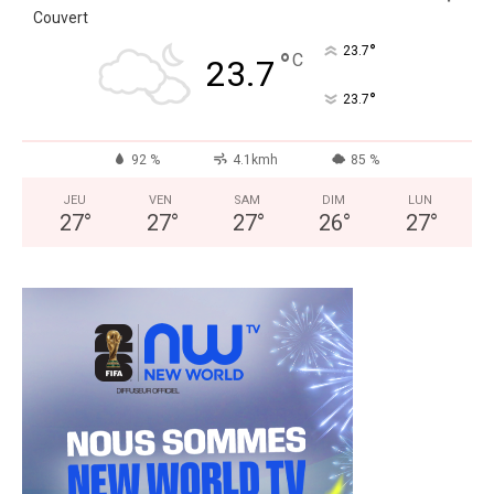
Couvert
°
23.7
°
C
23.7
°
23.7
92 %
4.1kmh
85 %
JEU
VEN
SAM
DIM
LUN
27
°
27
°
27
°
26
°
27
°