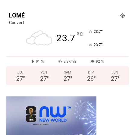
LOMÉ
Couvert
°
23.7
°
C
23.7
°
23.7
91 %
3.8kmh
92 %
JEU
VEN
SAM
DIM
LUN
27
°
27
°
27
°
26
°
27
°