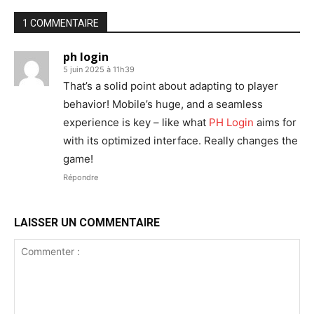
1 COMMENTAIRE
ph login
5 juin 2025 à 11h39
That’s a solid point about adapting to player
behavior! Mobile’s huge, and a seamless
experience is key – like what
PH Login
aims for
with its optimized interface. Really changes the
game!
Répondre
LAISSER UN COMMENTAIRE