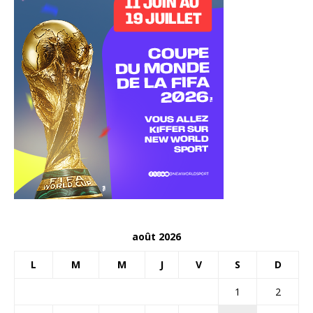
août 2026
L
M
M
J
V
S
D
1
2