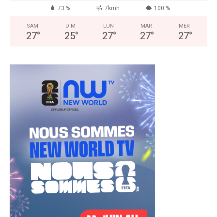
73 %
7kmh
100 %
SAM
DIM
LUN
MAR
MER
27
°
25
°
27
°
27
°
27
°