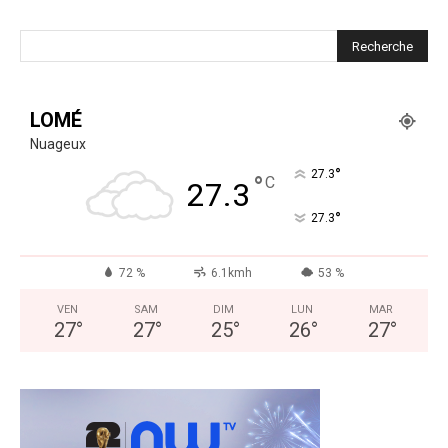
LOMÉ
Nuageux
°
27.3
°
C
27.3
°
27.3
72 %
6.1kmh
53 %
VEN
SAM
DIM
LUN
MAR
27
°
27
°
25
°
26
°
27
°