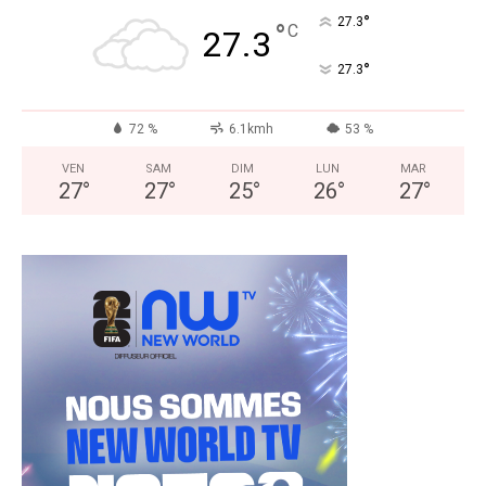
°
27.3
°
C
27.3
°
27.3
72 %
6.1kmh
53 %
VEN
SAM
DIM
LUN
MAR
27
°
27
°
25
°
26
°
27
°