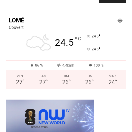
LOMÉ
Couvert
°
24.5
°
C
24.5
°
24.5
86 %
4.4kmh
100 %
VEN
SAM
DIM
LUN
MAR
27
°
27
°
26
°
26
°
24
°