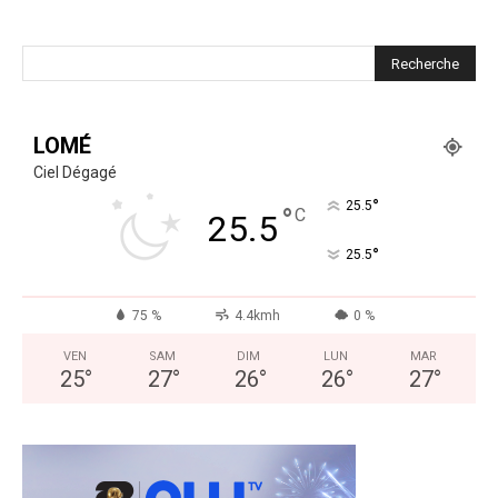
LOMÉ
Ciel Dégagé
°
25.5
°
C
25.5
°
25.5
75 %
4.4kmh
0 %
VEN
SAM
DIM
LUN
MAR
25
°
27
°
26
°
26
°
27
°