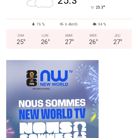
25.3
°
25.3
76 %
6.4kmh
94 %
DIM
LUN
MAR
MER
JEU
25
°
26
°
27
°
26
°
27
°