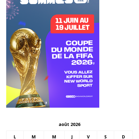
août 2026
L
M
M
J
V
S
D