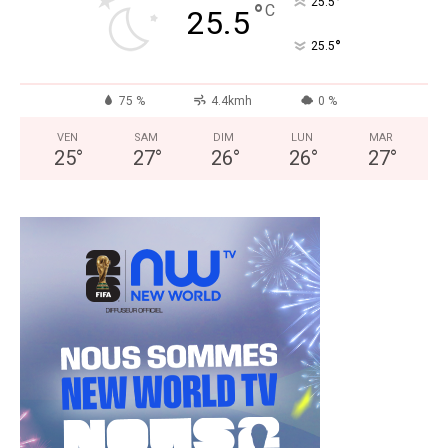
°
25.5
°
C
25.5
°
25.5
75 %
4.4kmh
0 %
VEN
SAM
DIM
LUN
MAR
25
°
27
°
26
°
26
°
27
°