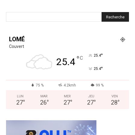
LOMÉ
Couvert
°
25.4
°
C
25.4
°
25.4
75 %
4.2kmh
99 %
LUN
MAR
MER
JEU
VEN
27
°
26
°
27
°
27
°
28
°