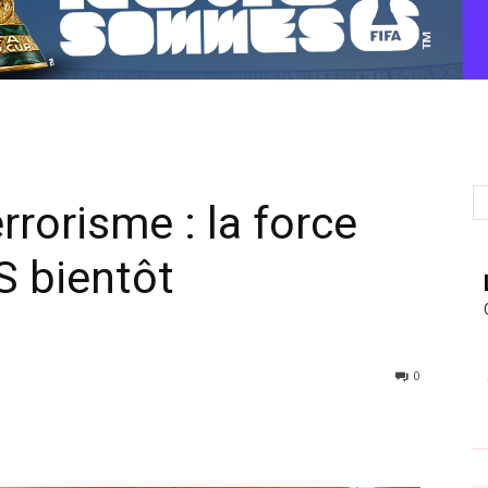
errorisme : la force
S bientôt
0