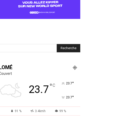
LOMÉ
Couvert
°
23.7
°
C
23.7
°
23.7
91 %
3.4kmh
99 %