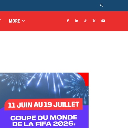
T
MORE