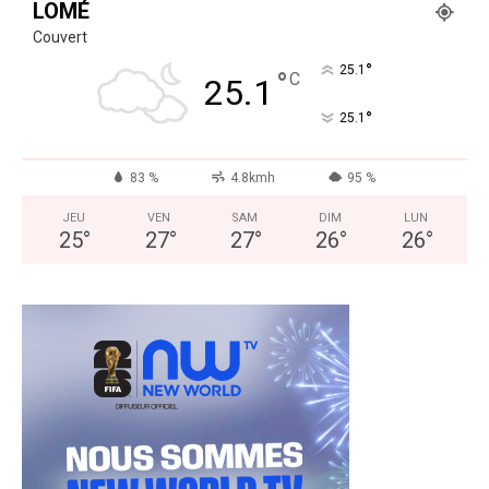
LOMÉ
Couvert
°
25.1
°
C
25.1
°
25.1
83 %
4.8kmh
95 %
JEU
VEN
SAM
DIM
LUN
25
°
27
°
27
°
26
°
26
°