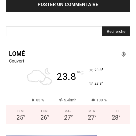
LOMÉ
Couvert
°
23.8
°
C
23.8
°
23.8
85 %
5.4kmh
100 %
DIM
LUN
MAR
MER
JEU
25
°
26
°
27
°
27
°
28
°