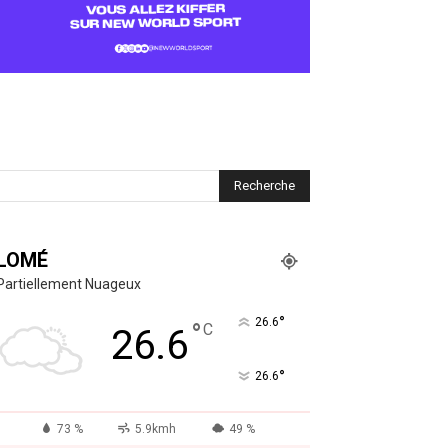
LOMÉ
Partiellement Nuageux
°
26.6
°
C
26.6
°
26.6
73 %
5.9kmh
49 %