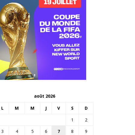
août 2026
L
M
M
J
V
S
D
1
2
3
4
5
6
7
8
9