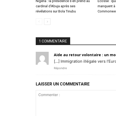
Nigéria : la présidence s’en prend au
Écosse : qu
cardinal d’Abuja après ses
manquent à 
révélations sur Bola Tinubu
Commonwea
1 COMMENTAIRE
Aide au retour volontaire : un m
[…] Immigration illégale vers l’Eu
Répondre
LAISSER UN COMMENTAIRE