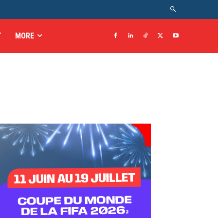
T
MORE