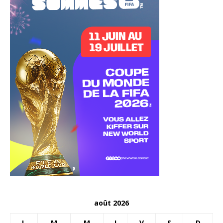
août 2026
L
M
M
J
V
S
D