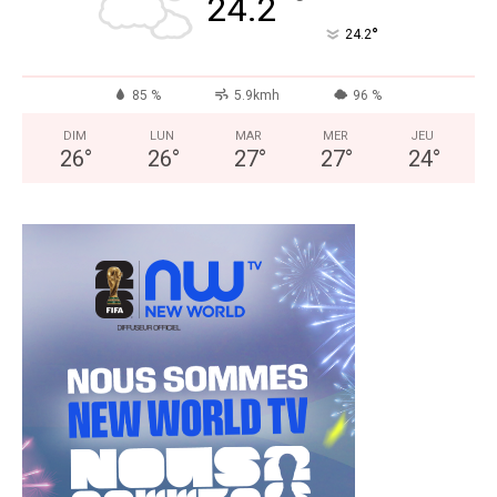
°
24.2
°
24.2
85 %
5.9kmh
96 %
DIM
LUN
MAR
MER
JEU
26
°
26
°
27
°
27
°
24
°