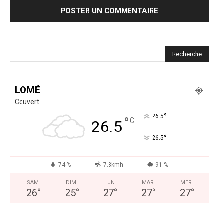
LOMÉ
Couvert
°
26.5
°
C
26.5
°
26.5
74 %
7.3kmh
91 %
SAM
DIM
LUN
MAR
MER
26
°
25
°
27
°
27
°
27
°